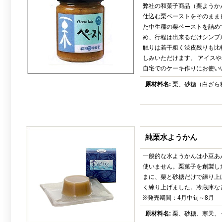
弊社の和菓子商品（栗ようか
仕込む栗ペーストをそのまま
た中生種の栗ペーストを詰め
め、行程は出来るだけシンプ
触りは若干粗く渋皮残りも比
しみいただけます。 アイス
自宅でのケーキ作りにお使い
原材料名:
栗、砂糖（白ざら
純栗水ようかん
一般的な水ようかんは小豆あ
使いません。栗菓子を創製し
まに、栗と砂糖だけで練り上
く練り上げました。冷蔵庫な
※発売期間：4月中旬～8月
原材料名:
栗、砂糖、寒天、