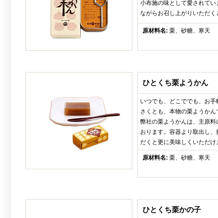
小布施の味として愛されてい
ながらお召し上がりいただく
原材料名:
栗、砂糖、寒天
ひとくち栗ようかん
いつでも、どこででも、お手
さくとも、本物の栗ようかん
弊社の栗ようかんは、主原料
おります。容器より取出し、
だくと更に美味しくいただけ
原材料名:
栗、砂糖、寒天
ひとくち栗かの子