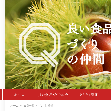
ホーム
»
会員一覧
»
桜井甘精堂