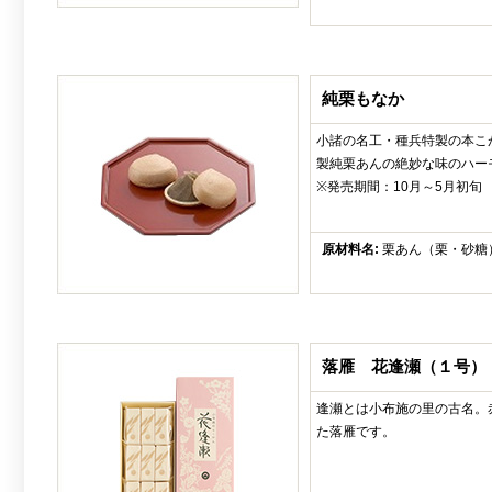
純栗もなか
小諸の名工・種兵特製の本こ
製純栗あんの絶妙な味のハー
※発売期間：10月～5月初旬
原材料名:
栗あん（栗・砂糖
落雁 花逢瀬（１号）
逢瀬とは小布施の里の古名。
た落雁です。