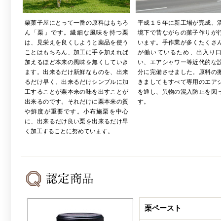
栗菓子屋にとって一番の原料はもちろ
平成１５年に新工場が完成、
ん「栗」です。繊細な風味を持つ栗
境下で昔ながらの菓子作りが
は、見栄えを良くしようと薬品を使う
います。手作業が多くたくさ
ことはもちろん、加工に手を加えれば
が働いているため、出入り
加えるほど本来の風味を無くしていき
い、エアシャワー等近代的な
ます。出来るだけ新鮮なものを、出来
分に完備させました。原料の
るだけ早く、出来るだけシンプルに加
きましてもすべて専用のエア
工することが栗本来の味を出すことが
を通し、異物の混入防止を図
出来るのです。それだけに栗本来の質
す。
や鮮度が重要です。小布施栗を中心
に、出来るだけ良い栗を出来るだけ早
く加工することに努めています。
栗ペースト