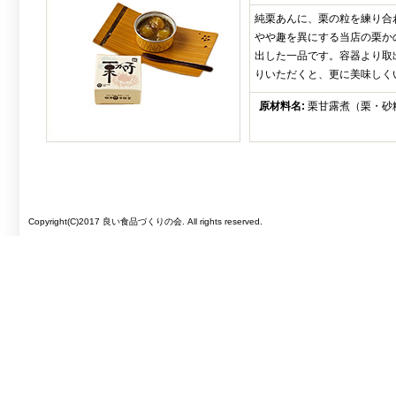
純栗あんに、栗の粒を練り合
やや趣を異にする当店の栗か
出した一品です。容器より取
りいただくと、更に美味しく
原材料名:
栗甘露煮（栗・砂
Copyright(C)2017 良い食品づくりの会. All rights reserved.