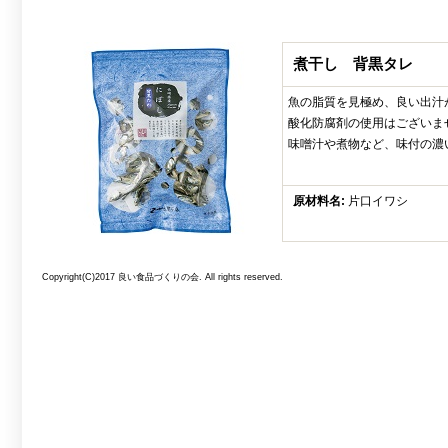
煮干し 背黒タレ
魚の脂質を見極め、良い出汁
酸化防腐剤の使用はございま
味噌汁や煮物など、味付の濃
原材料名:
片口イワシ
Copyright(C)2017 良い食品づくりの会. All rights reserved.