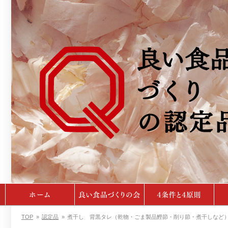
TOP
»
認定品
»
煮干し 背黒タレ（乾物・ごま製品鰹節・削り節・煮干しなど