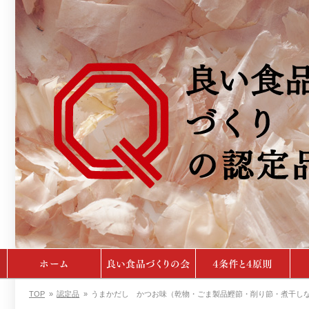
TOP
»
認定品
»
うまかだし かつお味（乾物・ごま製品鰹節・削り節・煮干し