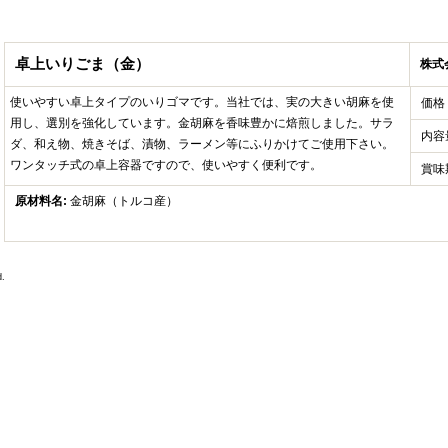
卓上いりごま（金）
株式
使いやすい卓上タイプのいりゴマです。当社では、実の大きい胡麻を使
価格
用し、選別を強化しています。金胡麻を香味豊かに焙煎しました。サラ
内容
ダ、和え物、焼きそば、漬物、ラーメン等にふりかけてご使用下さい。
ワンタッチ式の卓上容器ですので、使いやすく便利です。
賞味
原材料名:
金胡麻（トルコ産）
.