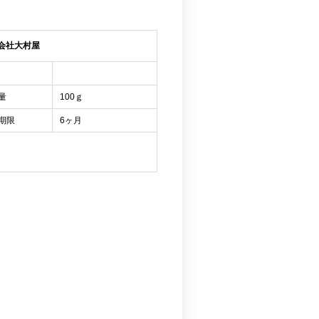
会社大村屋
量
100ｇ
期限
6ヶ月