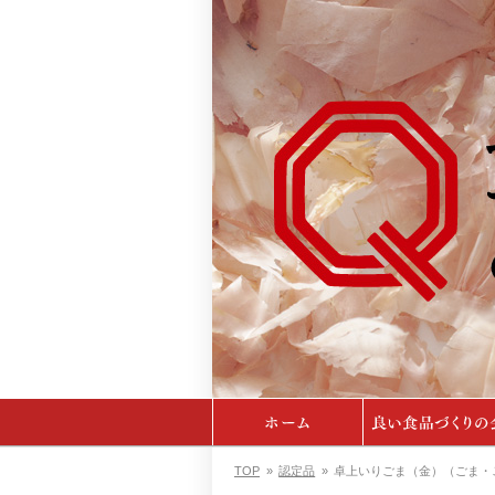
TOP
»
認定品
»
卓上いりごま（金）（ごま・