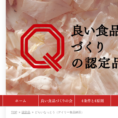
TOP
»
認定品
»
どらいなっとう（デイリー食品納豆）