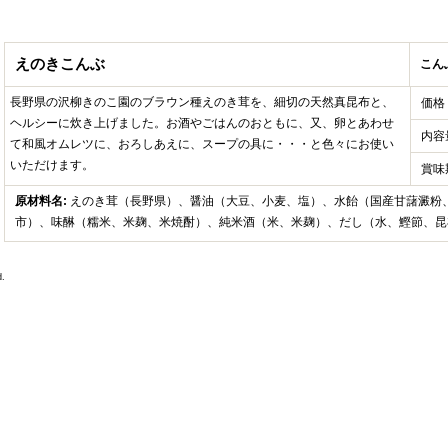
えのきこんぶ
こん
長野県の沢柳きのこ園のブラウン種えのき茸を、細切の天然真昆布と、
価格
ヘルシーに炊き上げました。お酒やごはんのおともに、又、卵とあわせ
内容
て和風オムレツに、おろしあえに、スープの具に・・・と色々にお使い
いただけます。
賞味
原材料名:
えのき茸（長野県）、醤油（大豆、小麦、塩）、水飴（国産甘藷澱粉
市）、味醂（糯米、米麹、米焼酎）、純米酒（米、米麹）、だし（水、鰹節、昆
.