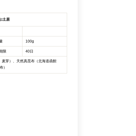
ぶ土居
量
100g
期限
40日
、麦芽）、天然真昆布（北海道函館
布）