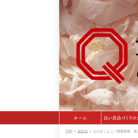
TOP
»
認定品
»
えのきこんぶ（惣菜惣菜・加