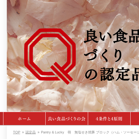
TOP
»
認定品
»
Pantry & Lucky 萌 無塩せき焼豚 ブロック（ハム・ソ