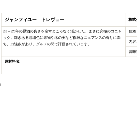
ジャンフィユー トレヴュー
株式
23～25年の原酒の良さを余すところなく活かした、まさに究極のコニャ
価格
ック。輝きある琥珀色に果物や木の実など複雑なニュアンスの香りに満
内容
ち、力強さがあり、グルメの間で評価されています。
賞味
原材料名:
.