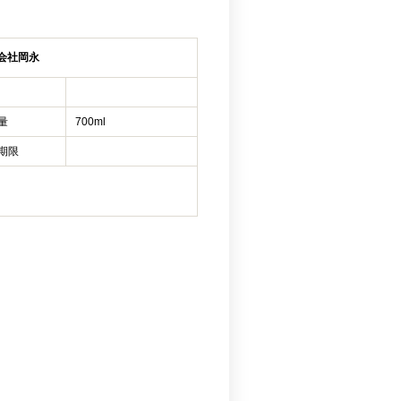
会社岡永
量
700ml
期限