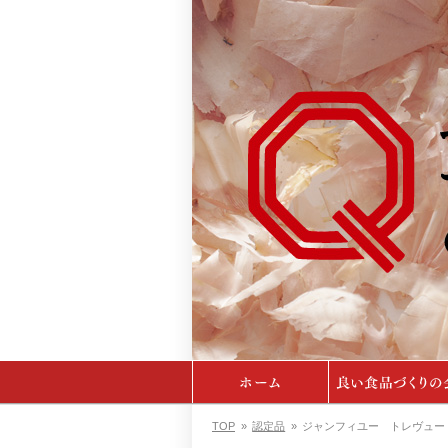
TOP
»
認定品
»
ジャンフィユー トレヴュー