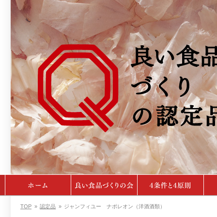
TOP
»
認定品
»
ジャンフィユー ナポレオン（洋酒酒類）