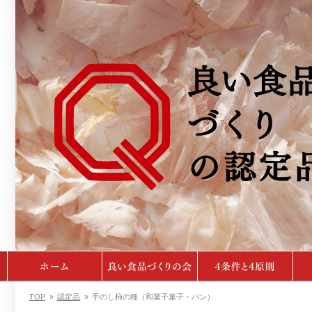
TOP
»
認定品
»
手のし柿の種（和菓子菓子・パン）