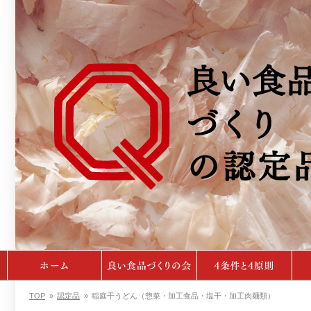
TOP
»
認定品
»
稲庭干うどん（惣菜・加工食品・塩干・加工肉麺類）