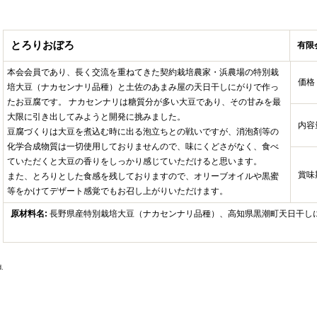
とろりおぼろ
有限
本会会員であり、長く交流を重ねてきた契約栽培農家・浜農場の特別栽
価格
培大豆（ナカセンナリ品種）と土佐のあまみ屋の天日干しにがりで作っ
たお豆腐です。 ナカセンナリは糖質分が多い大豆であり、その甘みを最
大限に引き出してみようと開発に挑みました。
内容
豆腐づくりは大豆を煮込む時に出る泡立ちとの戦いですが、消泡剤等の
化学合成物質は一切使用しておりませんので、味にくどさがなく、食べ
ていただくと大豆の香りをしっかり感じていただけると思います。
賞味
また、とろりとした食感を残しておりますので、オリーブオイルや黒蜜
等をかけてデザート感覚でもお召し上がりいただけます。
原材料名:
長野県産特別栽培大豆（ナカセンナリ品種）、高知県黒潮町天日干し
.