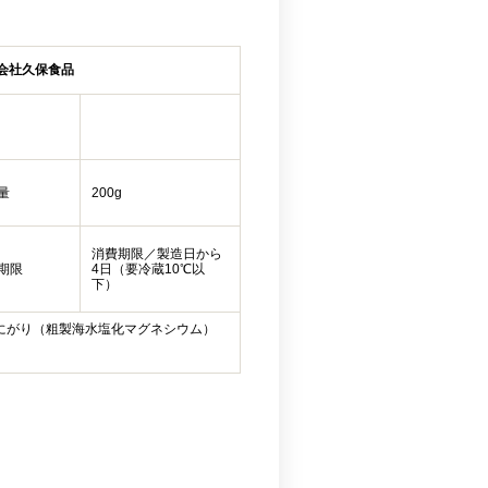
会社久保食品
量
200g
消費期限／製造日から
期限
4日（要冷蔵10℃以
下）
にがり（粗製海水塩化マグネシウム）