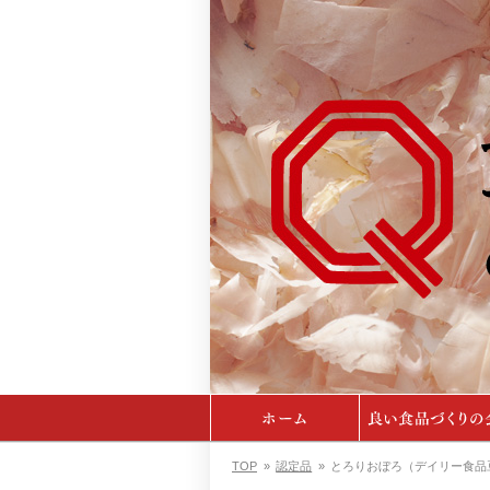
TOP
»
認定品
»
とろりおぼろ（デイリー食品