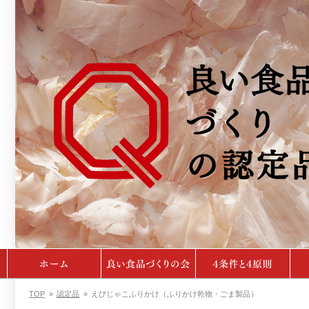
TOP
»
認定品
»
えびじゃこふりかけ（ふりかけ乾物・ごま製品）