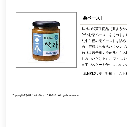
栗ペースト
弊社の和菓子商品（栗ようか
仕込む栗ペーストをそのまま
た中生種の栗ペーストを詰め
め、行程は出来るだけシンプ
触りは若干粗く渋皮残りも比
しみいただけます。 アイス
自宅でのケーキ作りにお使い
原材料名:
栗、砂糖（白ざら
Copyright(C)2017 良い食品づくりの会. All rights reserved.