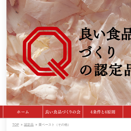
TOP
»
認定品
»
栗ペースト（その他）