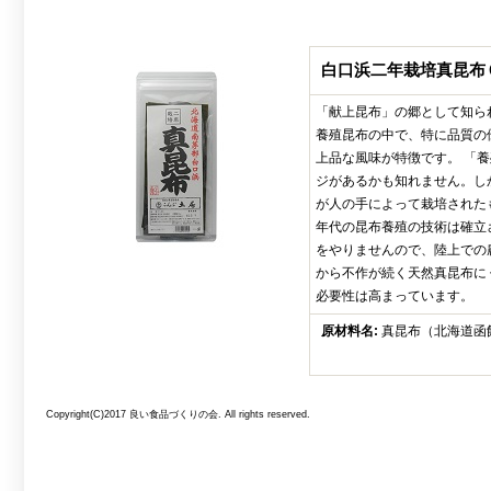
白口浜二年栽培真昆布
「献上昆布」の郷として知ら
養殖昆布の中で、特に品質の
上品な風味が特徴です。 「
ジがあるかも知れません。し
が人の手によって栽培された
年代の昆布養殖の技術は確立
をやりませんので、陸上での
から不作が続く天然真昆布に
必要性は高まっています。
原材料名:
真昆布（北海道函
Copyright(C)2017 良い食品づくりの会. All rights reserved.