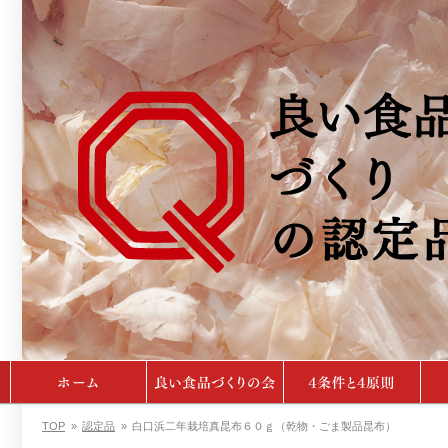
TOP
»
認定品
»
白口浜二年栽培真昆布６０ｇ（乾物・ごま製品昆布）